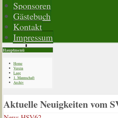
Sponsoren
Gästebuch
Kontakt
Impressum
Hauptmenü
Home
Verein
Lage
1. Mannschaft
Archiv
Aktuelle Neuigkeiten vom 
News HSV62