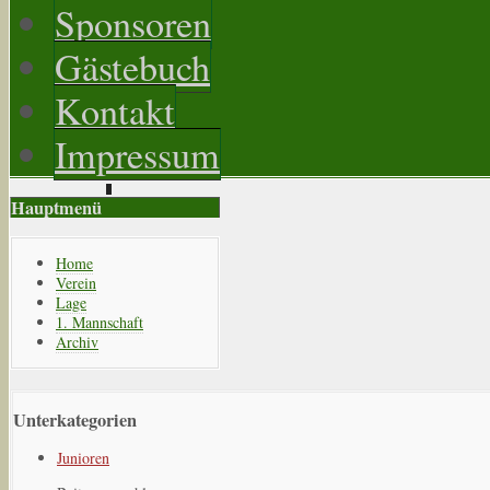
Sponsoren
Gästebuch
Kontakt
Impressum
Hauptmenü
Home
Verein
Lage
1. Mannschaft
Archiv
Unterkategorien
Junioren