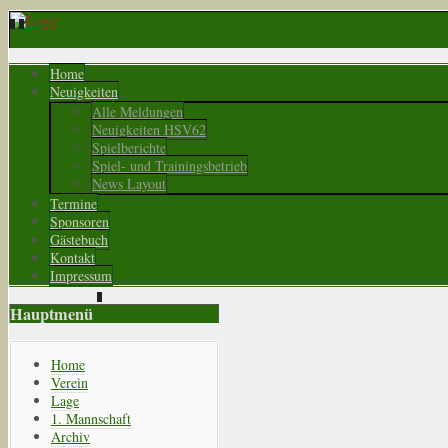
Home
Neuigkeiten
Alle Meldungen
Neuigkeiten HSV62
Spielberichte
Spiel- und Trainingsbetrieb
News Layout
Termine
Sponsoren
Gästebuch
Kontakt
Impressum
Hauptmenü
Home
Verein
Lage
1. Mannschaft
Archiv