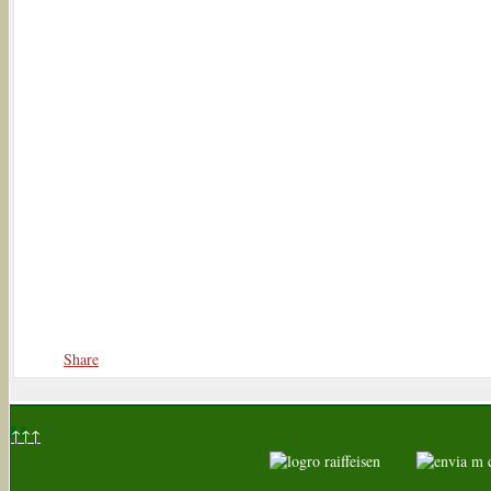
Share
↑↑↑