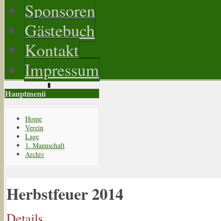
Sponsoren
Gästebuch
Kontakt
Impressum
Hauptmenü
Home
Verein
Lage
1. Mannschaft
Archiv
Herbstfeuer 2014
Details